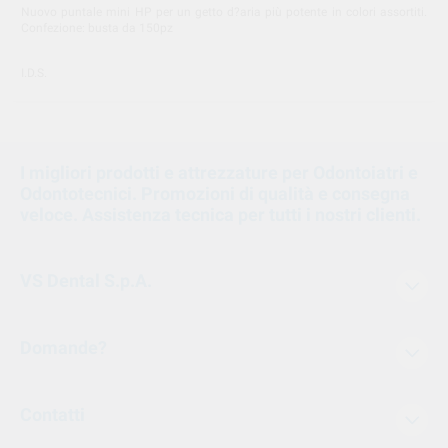
Nuovo puntale mini HP per un getto d?aria più potente in colori assortiti.
Confezione: busta da 150pz
I.D.S.
I migliori prodotti e attrezzature per Odontoiatri e
Odontotecnici. Promozioni di qualità e consegna
veloce. Assistenza tecnica per tutti i nostri clienti.
VS Dental S.p.A.
Domande?
Contatti