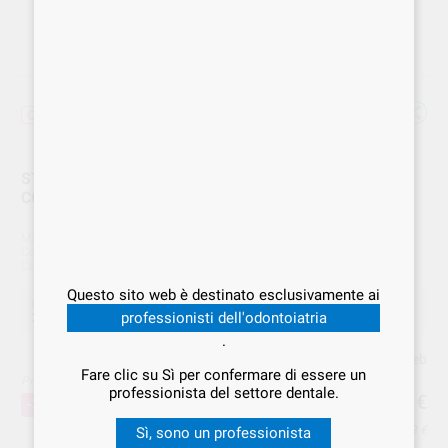
Offerta
STARZ TIPZ STANDARD PRIZM PAK 150 PUNTALI
COLORI ASS. 520200
Marca
I.D.S.
Cod. Fornitore
520200
Cod. VS Dental
IDS.000418
Questo sito web è destinato esclusivamente ai
Offerta
professionisti dell'odontoiatria
72,86 €
Acquistando
1 unità
si risparmia
30%
.
Prezzo web
Fare clic su Sì per confermare di essere un
Prezzo migliore!
72
professionista del settore dentale.
,86
€
104,09 €
-30%
Prezzo IVA inclusa 88,89 €
Sì, sono un professionista