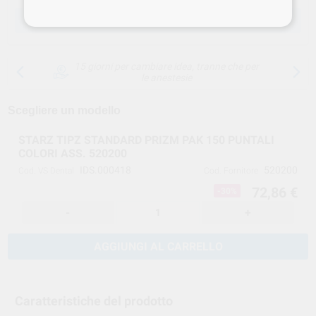
SCEGLIERE LA QUANTITÀ
15 giorni per cambiare idea, tranne che per
le anestesie
Scegliere un modello
STARZ TIPZ STANDARD PRIZM PAK 150 PUNTALI
COLORI ASS. 520200
IDS.000418
520200
Cod. VS Dental
Cod. Fornitore
72,86 €
-30%
-
+
AGGIUNGI AL CARRELLO
Caratteristiche del prodotto