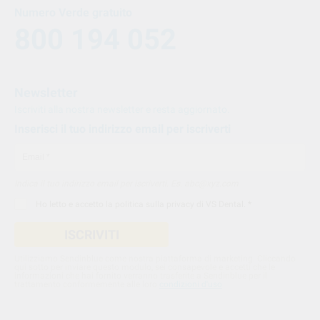
Numero Verde gratuito
800 194 052
Newsletter
Iscriviti alla nostra newsletter e resta aggiornato.
Inserisci il tuo indirizzo email per iscriverti
Indica il tuo indirizzo email per iscriverti. Es. abc@xyz.com
Ho letto e accetto la
politica sulla privacy di VS Dental
. *
ISCRIVITI
Utilizziamo Sendinblue come nostra piattaforma di marketing. Cliccando
qui sotto per inviare questo modulo, sei consapevole e accetti che le
informazioni che hai fornito verranno trasferite a Sendinblue per il
trattamento conformemente alle loro
condizioni d'uso