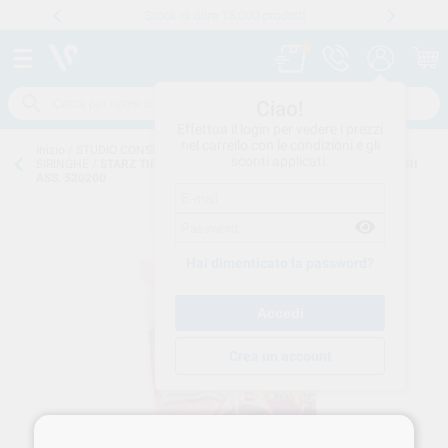
Stock di oltre 15.000 prodotti
Numero verde
800 194 052
.
Ciao!
Effettua il login per vedere i prezzi
nel carrello con le condizioni e gli
Inizio
/
STUDIO CONSUMO
/
MONOUSO
/
PUNTALI-MONOUSO PER
sconti applicati.
SIRINGHE
/
STARZ TIPZ STANDARD PRIZM PAK 150 PUNTALI COLORI
ASS. 520200
Hai dimenticato la password?
Crea un account