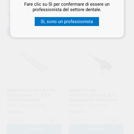
C/TEST. 1.007.5550 KAVO
1.007.3197
Fare clic su Sì per confermare di essere un
KAVO
|
Ref. KAV.001134
KAVO
|
Ref. KAV.001177
professionista del settore dentale.
687
290
,00
€
,00
€
Sì, sono un professionista
-
+
-
+
AGGIUNGI
AGGIUNGI
MANIPOLO E10C DRITTO
SBIANCATORE
EXPERTmatic 1:1 S/F.O.
PROPHYFLEX 4 col. BLU
1.007.5560 KAVO
attacco KAVO 3.002.8000
KAVO
|
Ref. KAV.001188
KAVO
|
Ref. KAV.001588
399
990
,00
€
,00
€
-
+
-
+
AGGIUNGI
AGGIUNGI