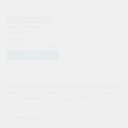
PUNTALE PERIO KIT CON
GLICINA X PROPHYFLEX 4
KAVO 1.011.9403
KAVO
|
Ref. KAV.001600
330
,00
€
-
+
AGGIUNGI
1
I migliori prodotti e attrezzature per Odontoiatri e
Odontotecnici. Promozioni di qualità e consegna
veloce. Assistenza tecnica per tutti i nostri clienti.
VS Dental S.p.A.