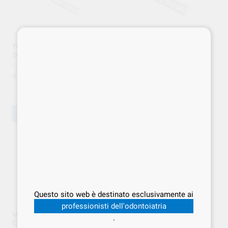
TURBINA SMARTtorque
MANIPOLO E20L
S619L F.O. 1.008.1641 KAVO
EXPERTmatic 1:1 F.O.
C/TEST. 1.007.5540 KAVO
KAVO
|
Ref. KAV.001132
KAVO
|
Ref. KAV.001133
423
,00
€
489
,00
€
-
+
-
+
AGGIUNGI
AGGIUNGI
Questo sito web è destinato esclusivamente ai
professionisti dell'odontoiatria
MANIPOLO E25L
ATTACCO 465 LED
.
EXPERTmatic 1:5 F.O.
MULTIFLEX 4 VIE KAVO