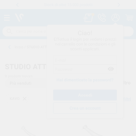
Stock di oltre 15.000 prodotti
Numero verde
800 194 052
.
Ciao!
Effettua il login per vedere i prezzi
nel carrello con le condizioni e gli
Inizio
/
STUDIO ATTREZZATURE
sconti applicati.
STUDIO ATTREZZATURE
9
prodotti trovati
Hai dimenticato la password?
Filtro
KAVO
Elimina filtri
Crea un account