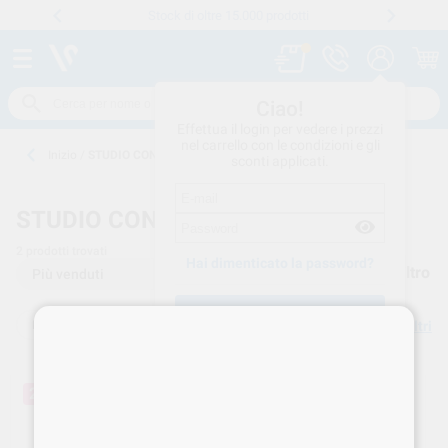
Stock di oltre 15.000 prodotti
Numero verde
800 194 052
.
Ciao!
Effettua il login per vedere i prezzi
nel carrello con le condizioni e gli
Inizio
/
STUDIO CONSUMO
sconti applicati.
STUDIO CONSUMO
2
prodotti trovati
Hai dimenticato la password?
Filtro
HARVARD
Elimina filtri
Crea un account
20%
20%