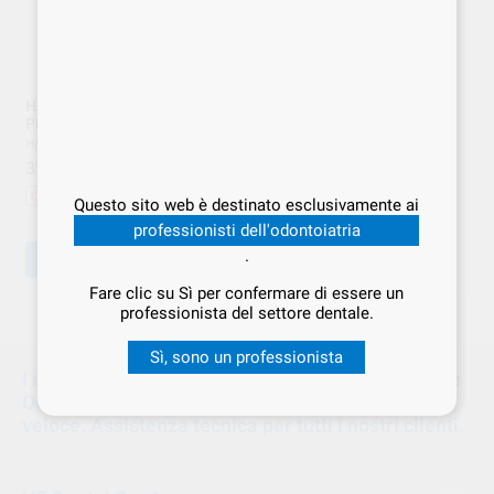
HARVARD POLVERE 3
HARVARD LIQUIDO PRESA
PRESA RAPIDA 7001203
RAPIDA 7001300
HARVARD
|
Ref. HVD.000001
HARVARD
|
Ref. HVD.000003
31
19
,67
€
39,59 €
,27
€
24,09 €
Offerta
Offerta
Questo sito web è destinato esclusivamente ai
-
+
-
+
professionisti dell'odontoiatria
.
AGGIUNGI
AGGIUNGI
Fare clic su Sì per confermare di essere un
professionista del settore dentale.
1
Sì, sono un professionista
I migliori prodotti e attrezzature per Odontoiatri e
Odontotecnici. Promozioni di qualità e consegna
veloce. Assistenza tecnica per tutti i nostri clienti.