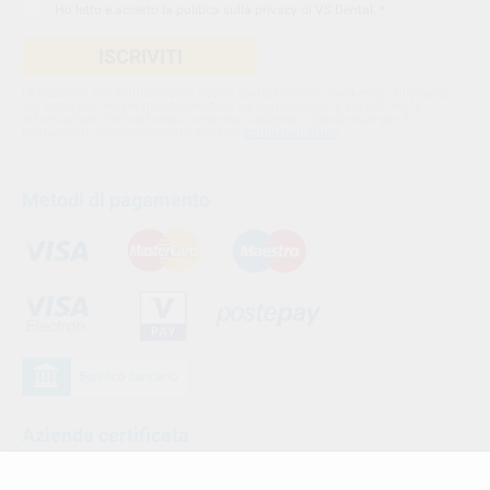
Ho letto e accetto la
politica sulla privacy di VS Dental
. *
ISCRIVITI
Utilizziamo Sendinblue come nostra piattaforma di marketing. Cliccando
qui sotto per inviare questo modulo, sei consapevole e accetti che le
informazioni che hai fornito verranno trasferite a Sendinblue per il
trattamento conformemente alle loro
condizioni d'uso
Metodi di pagamento
Azienda certificata