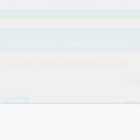
Stock di oltre 15.000 prodotti
STUDIO ATTREZZATURE
LABORATORIO ATTREZZATURE
OTO PER POSTERIORI
/
VENUS BULK FLOW ONE PLT 2X10X0,20gr + ACC. 66094724
+ uni
VEN
2X1
Marca
Cod. Fo