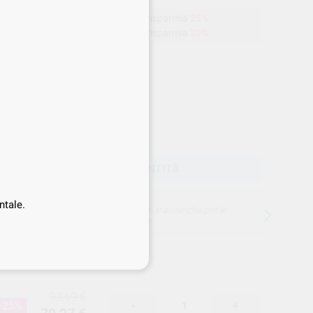
a
70,27 €
Acquistando
1 unità
si risparmia
25%
65,58 €
Acquistando
3 unità
si risparmia
30%
.
Prezzo web
-30%
Prezzo migliore!
65
,58
€
69 €
rezzo IVA inclusa 68,20 €
SCEGLIERE LA QUANTITÀ
ntale.
15 giorni per cambiare idea, tranne che per le
anestesie
93,69 €
-25%
-
+