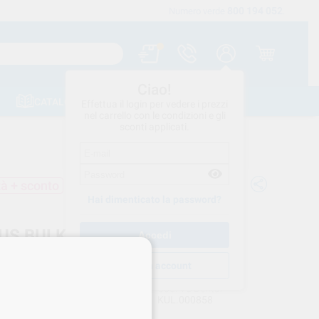
800 194 052
Spedizione gratuita a partire da 120 €
Numero verde
.
Ciao!
CATALOGHI
CONTATTI
Effettua il login per vedere i prezzi
nel carrello con le condizioni e gli
sconti applicati.
tà + sconto
Hai dimenticato la password?
US BULK FLOW ONE PLT
0X0,20gr + ACC. 66094724
Crea un account
KULZER
Cod. VS Dental
KUL.000858
rnitore
66094724