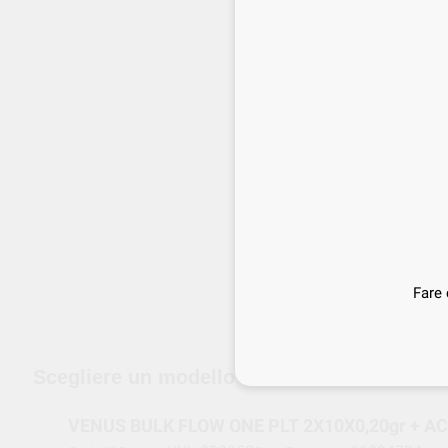
Fare 
edizione gratuita a partire da 120 €
Scegliere un modello
VENUS BULK FLOW ONE PLT 2X10X0,20gr + AC