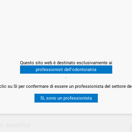
Offert
93,
P
Questo sito web è destinato esclusivamente ai
professionisti dell'odontoiatria
.
clic su Sì per confermare di essere un professionista del settore de
Consegna in 24/48h
Sì, sono un professionista
C. 66094724