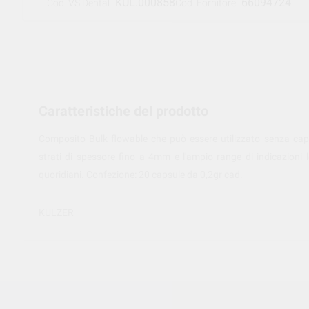
KUL.000858
66094724
Cod. VS Dental
Cod. Fornitore
Caratteristiche del prodotto
Composito Bulk flowable che può essere utilizzato senza capp
strati di spessore fino a 4mm e l'ampio range di indicazioni
quoridiani. Confezione: 20 capsule da 0,2gr cad.
KULZER