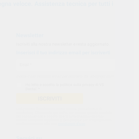
egna veloce. Assistenza tecnica per tutti i
Newsletter
Iscriviti alla nostra newsletter e resta aggiornato.
Inserisci il tuo indirizzo email per iscriverti
Indica il tuo indirizzo email per iscriverti. Es. abc@xyz.com
Ho letto e accetto la
politica sulla privacy di VS
Dental
. *
ISCRIVITI
Utilizziamo Sendinblue come nostra piattaforma di
marketing. Cliccando qui sotto per inviare questo modulo,
sei consapevole e accetti che le informazioni che hai
fornito verranno trasferite a Sendinblue per il trattamento
conformemente alle loro
condizioni d'uso
Seguici su