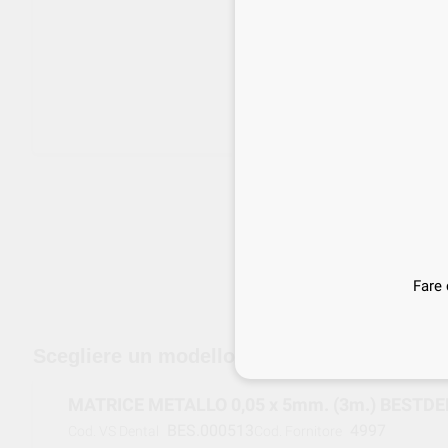
Fare 
edizione gratuita a partire da 120 €
Scegliere un modello
MATRICE METALLO 0,05 x 5mm. (3m.) BESTDE
BES.000513
4997
Cod. VS Dental
Cod. Fornitore