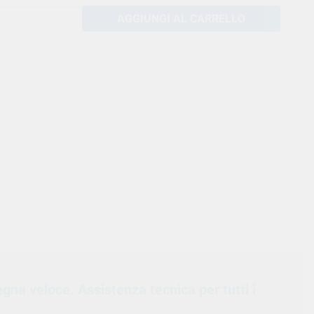
AGGIUNGI AL CARRELLO
egna veloce. Assistenza tecnica per tutti i