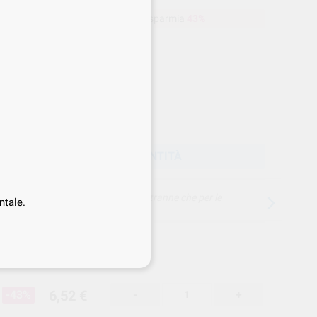
a
6,52 €
Acquistando
1 unità
si risparmia
43%
Prezzo web
-43%
ezzo migliore!
6
,52
€
51 €
zzo IVA inclusa 7,95 €
SCEGLIERE LA QUANTITÀ
15 giorni per cambiare idea, tranne che per le
ntale.
anestesie
6,52 €
-43%
-
+