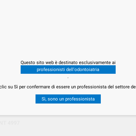
Offert
Pr
11,
Pre
Questo sito web è destinato esclusivamente ai
professionisti dell'odontoiatria
.
clic su Sì per confermare di essere un professionista del settore de
Consegna in 24/48h
Sì, sono un professionista
NT 4997