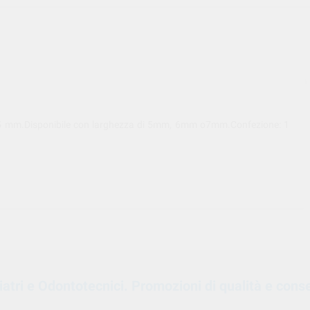
0,05 mm.Disponibile con larghezza di 5mm, 6mm o7mm.Confezione: 1
oiatri e Odontotecnici. Promozioni di qualità e cons