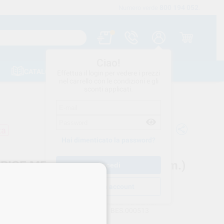
800 194 052
Spedizione gratuita a partire da 120 €
Numero verde
.
Ciao!
CATALOGHI
CONTATTI
Effettua il login per vedere i prezzi
nel carrello con le condizioni e gli
sconti applicati.
ta
Hai dimenticato la password?
RICE METALLO 0,05 x 5mm. (3m.)
TDENT 4997
Crea un account
BESTDENT
Cod. VS Dental
BES.000513
rnitore
4997