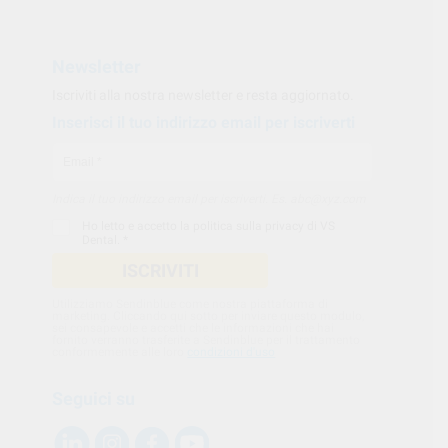
Newsletter
Iscriviti alla nostra newsletter e resta aggiornato.
Inserisci il tuo indirizzo email per iscriverti
Indica il tuo indirizzo email per iscriverti. Es. abc@xyz.com
Ho letto e accetto la
politica sulla privacy di VS
Dental
. *
ISCRIVITI
Utilizziamo Sendinblue come nostra piattaforma di
marketing. Cliccando qui sotto per inviare questo modulo,
sei consapevole e accetti che le informazioni che hai
fornito verranno trasferite a Sendinblue per il trattamento
conformemente alle loro
condizioni d'uso
Seguici su