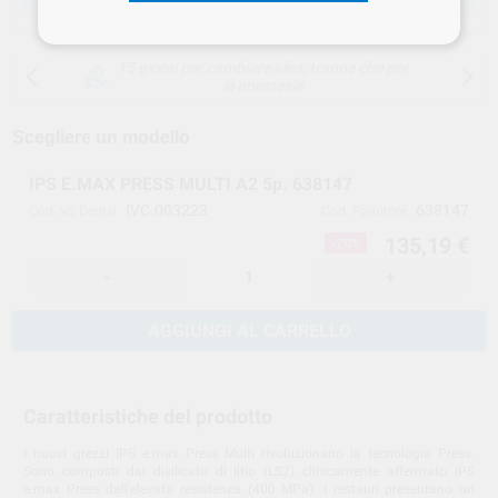
15 giorni per cambiare idea, tranne che per
le anestesie
Scegliere un modello
IPS E.MAX PRESS MULTI A2 5p. 638147
IVC.003223
638147
Cod. VS Dental
Cod. Fornitore
135,19 €
-20%
-
+
AGGIUNGI AL CARRELLO
Caratteristiche del prodotto
I nuovi grezzi IPS e.max Press Multi rivoluzionano la tecnologia Press.
Sono composti dal disilicato di litio (LS2) clinicamente affermato IPS
e.max Press dall'elevata resistenza (400 MPa). I restauri presentano un