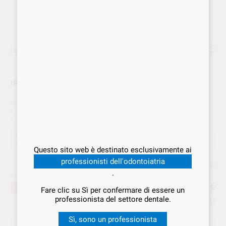
Offerta
IPS E.MAX PRESS MULTI A2 5p. 638147
Marca
IVOCLAR
Cod. Fornitore
638147
Cod. VS Dental
IVC.003223
Offerta
135,19 €
Acquistando
1 unità
si risparmia
20%
Questo sito web è destinato esclusivamente ai
professionisti dell'odontoiatria
Prezzo web
.
Prezzo migliore!
135
,19
€
168,99 €
-20%
Fare clic su Sì per confermare di essere un
professionista del settore dentale.
Prezzo IVA inclusa 140,60 €
Sì, sono un professionista
SCEGLIERE LA QUANTITÀ