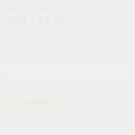
Numero Verde gratuito
800 194 052
Newsletter
Iscriviti alla nostra newsletter e resta aggiornato.
Inserisci il tuo indirizzo email per iscriverti
Indica il tuo indirizzo email per iscriverti. Es. abc@xyz.com
Ho letto e accetto la
politica sulla privacy di VS Dental
. *
ISCRIVITI
Utilizziamo Sendinblue come nostra piattaforma di marketing. Cliccando
qui sotto per inviare questo modulo, sei consapevole e accetti che le
informazioni che hai fornito verranno trasferite a Sendinblue per il
trattamento conformemente alle loro
condizioni d'uso