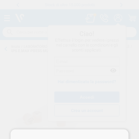
Stock di oltre 15.000 prodotti
Numero verde
800 194 052
.
Ciao!
Effettua il login per vedere i prezzi
nel carrello con le condizioni e gli
Inizio
/
LABORATORIO CONSUMO
/
CERAMICA
/
CERAMICA-INTEGRALE
/
sconti applicati.
IPS E.MAX PRESS MULTI A2 5p. 638147
Hai dimenticato la password?
Crea un account