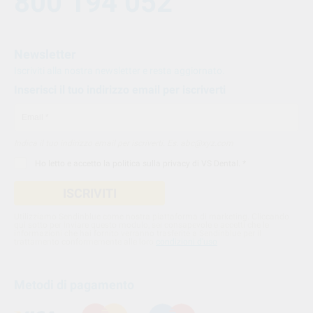
800 194 052
Newsletter
Iscriviti alla nostra newsletter e resta aggiornato.
Inserisci il tuo indirizzo email per iscriverti
Indica il tuo indirizzo email per iscriverti. Es. abc@xyz.com
Ho letto e accetto la
politica sulla privacy di VS Dental
. *
ISCRIVITI
Utilizziamo Sendinblue come nostra piattaforma di marketing. Cliccando
qui sotto per inviare questo modulo, sei consapevole e accetti che le
informazioni che hai fornito verranno trasferite a Sendinblue per il
trattamento conformemente alle loro
condizioni d'uso
Metodi di pagamento