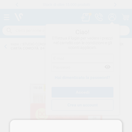
Stock di oltre 15.000 prodotti
Numero verde
800 194 052
.
Ciao!
Effettua il login per vedere i prezzi
nel carrello con le condizioni e gli
Inizio
/
STUDIO CONSUMO
/
ENDODONZIA
/
PUNTE-CARTA
/
PUNTE DI
sconti applicati.
CARTA CONICITÀ .04 N.30 6974922401471
Hai dimenticato la password?
Crea un account