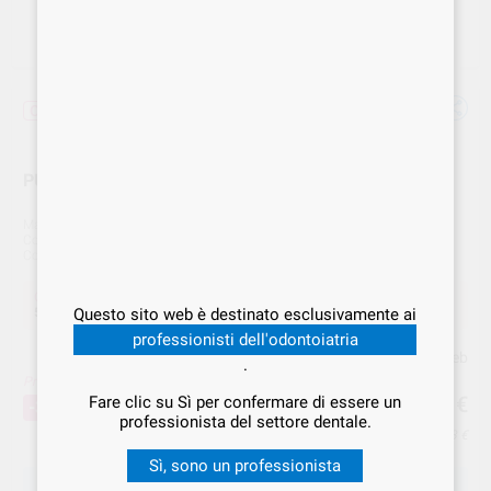
Offerta
PUNTE DI CARTA CONICITÀ .04 N.30 6974922401471
Marca
BESTDENT
Cod. Fornitore
100453
Cod. VS Dental
BES.000637
Offerta
5,19 €
Acquistando
1 unità
si risparmia
37%
Questo sito web è destinato esclusivamente ai
professionisti dell'odontoiatria
Prezzo web
.
Prezzo migliore!
5
,19
€
Fare clic su Sì per confermare di essere un
8,19 €
-37%
professionista del settore dentale.
Prezzo IVA inclusa 6,33 €
Sì, sono un professionista
SCEGLIERE LA QUANTITÀ