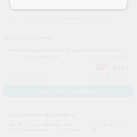
15 giorni per cambiare idea, tranne che per
le anestesie
Scegliere un modello
PUNTE DI CARTA CONICITÀ .04 N.30 6974922401471
BES.000637
100453
Cod. VS Dental
Cod. Fornitore
5,19 €
-37%
-
+
AGGIUNGI AL CARRELLO
Caratteristiche del prodotto
Punte di carta assorbenti progettate per adattarsi alla forma degli
strumenti co conicità variabile.Confezionamento: 100pz