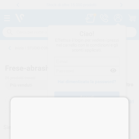
Stock di oltre 15.000 prodotti
Numero verde
800 194 052
.
Ciao!
Effettua il login per vedere i prezzi
nel carrello con le condizioni e gli
Inizio
/
STUDIO CONSUMO
/
FRESE-ABRASIVI
/
PUNTE-MONTATE
sconti applicati.
Frese-abrasivi -
PUNTE-MONTATE - 2
25
prodotti trovati
Hai dimenticato la password?
Filtro
FRESE-ABRASIVI
Elimina filtri
Crea un account
PUNTE-MONTATE
Siete a pagina %pagina_numero%.
Torna a pagina 1