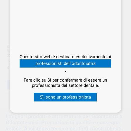
DIASTONE RED ABRASIVO
DIAM.LENTICOL. 22mm 375
22 R HATHO
Questo sito web è destinato esclusivamente ai
HATNO
|
Ref. HAT.000018
professionisti dell'odontoiatria
45
,00
€
.
-
+
Fare clic su Sì per confermare di essere un
AGGIUNGI
professionista del settore dentale.
Sì, sono un professionista
1
2
I migliori prodotti e attrezzature per Odontoiatri e
Odontotecnici. Promozioni di qualità e consegna
veloce. Assistenza tecnica per tutti i nostri clienti.