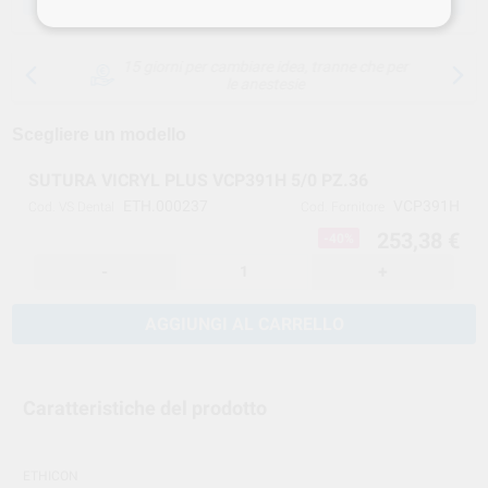
15 giorni per cambiare idea, tranne che per
le anestesie
Scegliere un modello
SUTURA VICRYL PLUS VCP391H 5/0 PZ.36
ETH.000237
VCP391H
Cod. VS Dental
Cod. Fornitore
253,38 €
-40%
-
+
AGGIUNGI AL CARRELLO
Caratteristiche del prodotto
ETHICON