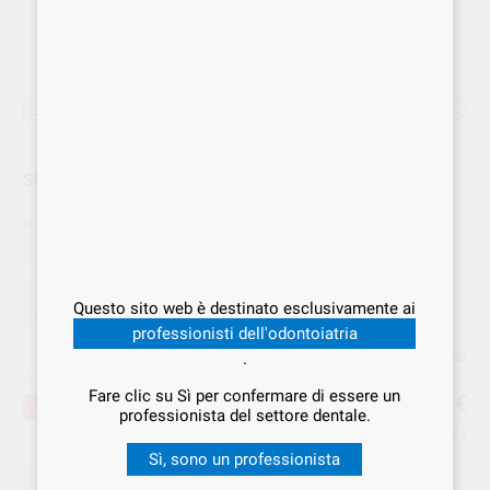
Offerta
SUTURA VICRYL PLUS VCP391H 5/0 PZ.36
Marca
ETHICON
Cod. Fornitore
VCP391H
Cod. VS Dental
ETH.000237
Offerta
Questo sito web è destinato esclusivamente ai
253,38 €
Acquistando
1 unità
si risparmia
40%
professionisti dell'odontoiatria
Prezzo web
.
Prezzo migliore!
253
Fare clic su Sì per confermare di essere un
,38
€
422,30 €
-40%
professionista del settore dentale.
Prezzo IVA inclusa 309,12 €
Sì, sono un professionista
SCEGLIERE LA QUANTITÀ