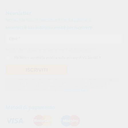
Newsletter
Iscriviti alla nostra newsletter e resta aggiornato.
Inserisci il tuo indirizzo email per iscriverti
Indica il tuo indirizzo email per iscriverti. Es. abc@xyz.com
Ho letto e accetto la
politica sulla privacy di VS Dental
. *
ISCRIVITI
Utilizziamo Sendinblue come nostra piattaforma di marketing. Cliccando
qui sotto per inviare questo modulo, sei consapevole e accetti che le
informazioni che hai fornito verranno trasferite a Sendinblue per il
trattamento conformemente alle loro
condizioni d'uso
Metodi di pagamento