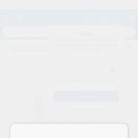
Stock di oltre 15.000 prodotti
Numero verde
800 194 052
.
Ciao!
Effettua il login per vedere i prezzi
nel carrello con le condizioni e gli
Inizio
/
STUDIO CONSUMO
/
CHIRURGIA
/
SUTURE-ASSORBIBILI
/
SUTURA
sconti applicati.
VICRYL PLUS VCP391H 5/0 PZ.36
Hai dimenticato la password?
Crea un account