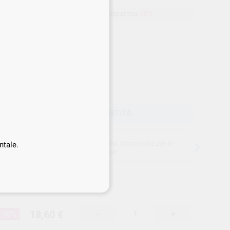
a
18,60 €
Acquistando
1 unità
si risparmia
30%
Prezzo web
-30%
Prezzo migliore!
18
,60
€
57 €
rezzo IVA inclusa 22,69 €
SCEGLIERE LA QUANTITÀ
15 giorni per cambiare idea, tranne che per le
ntale.
anestesie
18,60 €
-30%
-
+