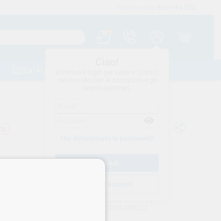
800 194 052
Spedizione gratuita a partire da 120 €
Numero verde
.
Ciao!
CATALOGHI
CONTATTI
Effettua il login per vedere i prezzi
nel carrello con le condizioni e gli
sconti applicati.
ta
Hai dimenticato la password?
ITORE PER ACRILICO 10X24mm
O CX10 2234X010
Crea un account
PROCLINIC EXPERT
Cod. VS Dental
PCX.000222
rnitore
PCX_2234X010