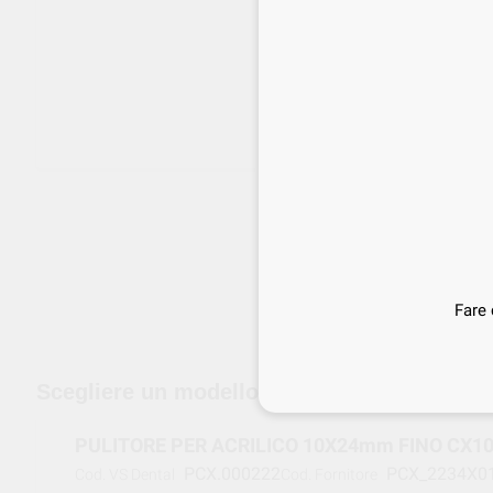
Fare 
edizione gratuita a partire da 120 €
Scegliere un modello
PULITORE PER ACRILICO 10X24mm FINO CX10
PCX.000222
PCX_2234X0
Cod. VS Dental
Cod. Fornitore