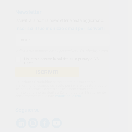
Newsletter
Iscriviti alla nostra newsletter e resta aggiornato.
Inserisci il tuo indirizzo email per iscriverti
Indica il tuo indirizzo email per iscriverti. Es. abc@xyz.com
Ho letto e accetto la
politica sulla privacy di VS
Dental
. *
ISCRIVITI
Utilizziamo Sendinblue come nostra piattaforma di
marketing. Cliccando qui sotto per inviare questo modulo,
sei consapevole e accetti che le informazioni che hai
fornito verranno trasferite a Sendinblue per il trattamento
conformemente alle loro
condizioni d'uso
Seguici su