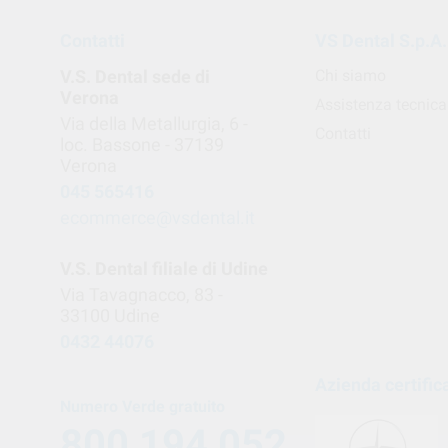
Contatti
VS Dental S.p.A.
V.S. Dental sede di
Chi siamo
Verona
Assistenza tecnica
Via della Metallurgia, 6 -
Contatti
loc. Bassone - 37139
Verona
045 565416
ecommerce@vsdental.it
V.S. Dental filiale di Udine
Via Tavagnacco, 83 -
33100 Udine
0432 44076
Azienda certific
Numero Verde gratuito
800 194 052