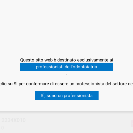
Offert
26,
P
Questo sito web è destinato esclusivamente ai
professionisti dell'odontoiatria
.
clic su Sì per confermare di essere un professionista del settore de
Consegna in 24/48h
Sì, sono un professionista
 2234X010
10