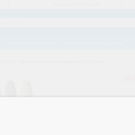
Stock di oltre 15.000 prodotti
STUDIO ATTREZZATURE
LABORATORIO ATTREZZATURE
ORATORIO
/
PULITORE PER ACRILICO 10X24mm FINO CX10 2234X010
Offer
PUL
FIN
Marca
Cod. Fo