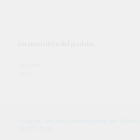
Caratteristiche del prodotto
PROCLINIC
EXPERT
I migliori prodotti e attrezzature per Odont
nostri clienti.