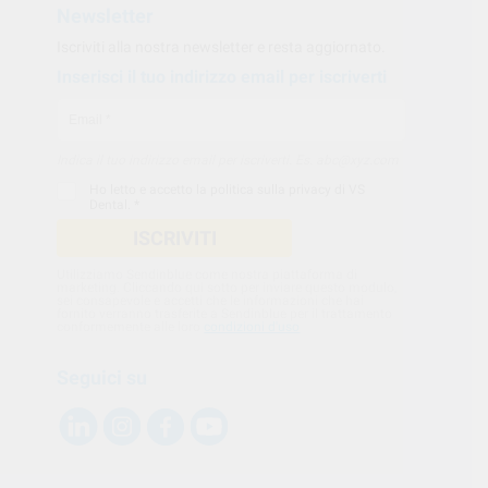
Newsletter
Iscriviti alla nostra newsletter e resta aggiornato.
Inserisci il tuo indirizzo email per iscriverti
Indica il tuo indirizzo email per iscriverti. Es. abc@xyz.com
Ho letto e accetto la
politica sulla privacy di VS
Dental
. *
ISCRIVITI
Utilizziamo Sendinblue come nostra piattaforma di
marketing. Cliccando qui sotto per inviare questo modulo,
sei consapevole e accetti che le informazioni che hai
fornito verranno trasferite a Sendinblue per il trattamento
conformemente alle loro
condizioni d'uso
Seguici su