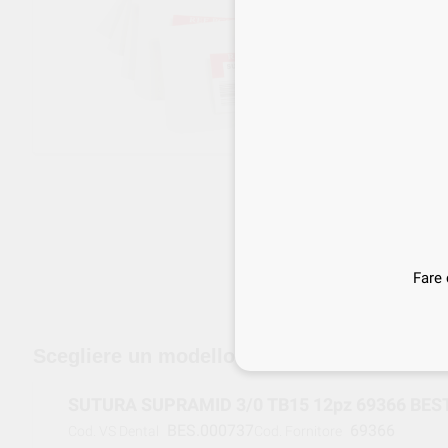
Fare 
edizione gratuita a partire da 120 €
Scegliere un modello
SUTURA SUPRAMID 3/0 TB15 12pz 69366 BE
BES.000737
69366
Cod. VS Dental
Cod. Fornitore