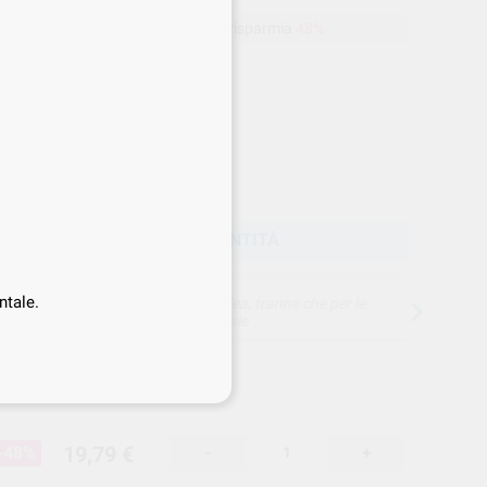
a
19,79 €
Acquistando
1 unità
si risparmia
48%
Prezzo web
-48%
Prezzo migliore!
19
,79
€
95 €
rezzo IVA inclusa 24,14 €
SCEGLIERE LA QUANTITÀ
ntale.
15 giorni per cambiare idea, tranne che per le
anestesie
19,79 €
-48%
-
+