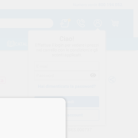
800 194 052
Spedizione gratuita a partire da 120 €
Numero verde
.
Ciao!
CATALOGHI
CONTATTI
Effettua il login per vedere i prezzi
nel carrello con le condizioni e gli
sconti applicati.
ta
Hai dimenticato la password?
URA SUPRAMID 3/0 TB15 12pz
66 BESTDENT
Crea un account
BESTDENT
Cod. VS Dental
BES.000737
rnitore
69366