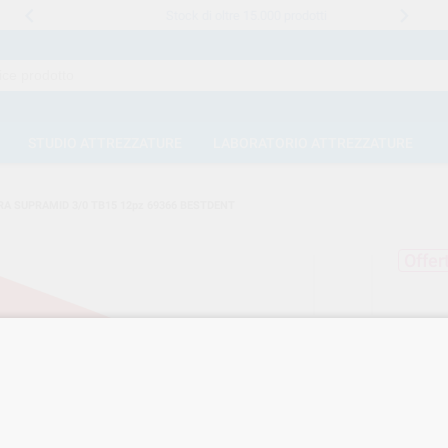
Stock di oltre 15.000 prodotti
STUDIO ATTREZZATURE
LABORATORIO ATTREZZATURE
A SUPRAMID 3/0 TB15 12pz 69366 BESTDENT
Offer
SUT
693
Marca
Cod. Fo